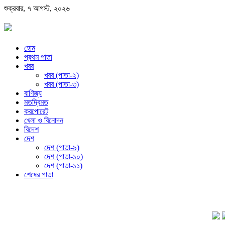
শুক্রবার, ৭ আগস্ট, ২০২৬
হোম
প্রথম পাতা
খবর
খবর (পাতা-২)
খবর (পাতা-৩)
বাণিজ্য
মতদ্বিমত
করপোরেট
খেলা ও বিনোদন
বিদেশ
দেশ
দেশ (পাতা-৯)
দেশ (পাতা-১০)
দেশ (পাতা-১১)
শেষের পাতা