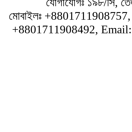
যোগাযোগঃ ১৯৮/সি, তেজ
মোবাইলঃ +8801711908757, 
+8801711908492, Email