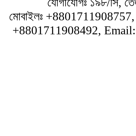
যোগাযোগঃ ১৯৮/সি, তেজ
মোবাইলঃ +8801711908757, 
+8801711908492, Email