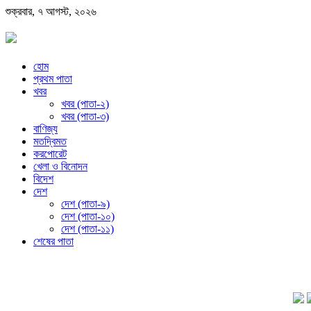
শুক্রবার, ৭ আগস্ট, ২০২৬
হোম
প্রথম পাতা
খবর
খবর (পাতা-২)
খবর (পাতা-৩)
বাণিজ্য
মতদ্বিমত
করপোরেট
খেলা ও বিনোদন
বিদেশ
দেশ
দেশ (পাতা-৯)
দেশ (পাতা-১০)
দেশ (পাতা-১১)
শেষের পাতা